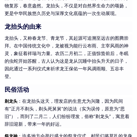
物复苏，春意盎然。龙抬头，不仅是对自然界生命力的颂扬，
更是中华民族悠久历史与深厚文化底蕴的一次生动展现。
龙抬头的由来
龙抬头，又称春龙节、青龙节，其起源可追溯至远古的图腾崇
拜。在中国传统文化中，龙被视为能行云布雨、主宰风雨的神
灵，象征着祥瑞与力量。农历二月初二，正值惊蛰前后，冬眠
的虫蛇开始苏醒，古人认为这是龙从沉睡中抬头升天的日子，
因此通过一系列仪式来祈求龙王保佑一年风调雨顺、五谷丰
登。
民俗活动
：在龙抬头这天，理发店的生意尤为兴隆，因为民间
剃龙头
有“正月不剃头，剃头死舅舅”的说法（实为误传，原意为“思
旧”），而到了二月二，人们纷纷理发，俗称“剃龙头”，寓意着
辞旧迎新，带来一年的好运。
：许多地方会举行盛大的祭龙仪式，村民们将草扎的龙身
祭龙神